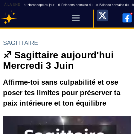
À LA UNE
✨ Horoscope du jour
♓ Poissons semaine du
♎ Balance semaine du
♓
SAGITTAIRE
♐ Sagittaire aujourd'hui
Mercredi 3 Juin
Affirme-toi sans culpabilité et ose
poser tes limites pour préserver ta
paix intérieure et ton équilibre