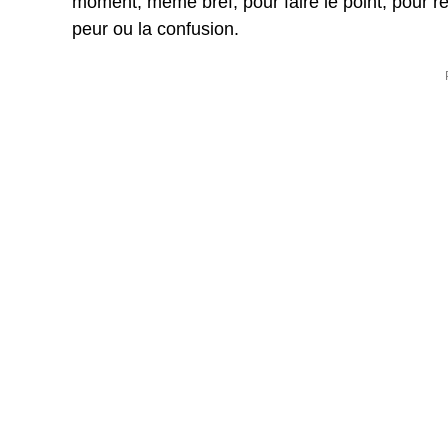
moment, même bref, pour faire le point, pour reg
peur ou la confusion.