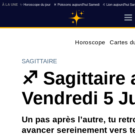
À LA UNE
✨ Horoscope du jour
♓ Poissons aujourd'hui Samedi
♌ Lion aujourd'hui Sa
Horoscope
Cartes d
SAGITTAIRE
♐ Sagittaire 
Vendredi 5 J
Un pas après l’autre, tu ret
avancer sereinement vers te