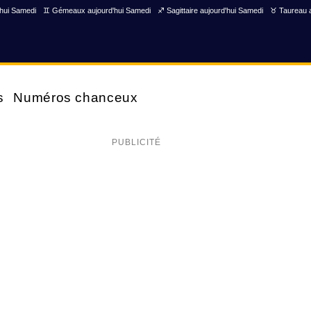
'hui Samedi
♊ Gémeaux aujourd'hui Samedi
♐ Sagittaire aujourd'hui Samedi
♉ Taureau a
s
Numéros chanceux