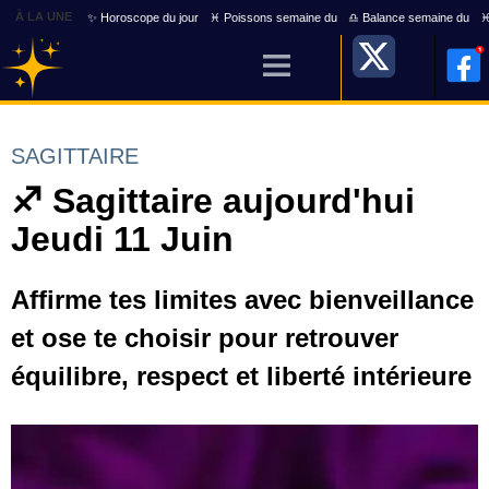
À LA UNE
✨ Horoscope du jour
♓ Poissons semaine du
♎ Balance semaine du
♓
SAGITTAIRE
♐ Sagittaire aujourd'hui
Jeudi 11 Juin
Affirme tes limites avec bienveillance
et ose te choisir pour retrouver
équilibre, respect et liberté intérieure