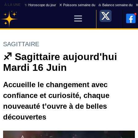
À LA UNE
✨ Horoscope du jour
♓ Poissons semaine du
♎ Balance semaine du
♓
SAGITTAIRE
♐ Sagittaire aujourd'hui
Mardi 16 Juin
Accueille le changement avec
confiance et curiosité, chaque
nouveauté t’ouvre à de belles
découvertes