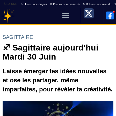
À LA UNE
✨ Horoscope du jour
♓ Poissons semaine du
♎ Balance semaine du
♓
SAGITTAIRE
♐ Sagittaire aujourd'hui
Mardi 30 Juin
Laisse émerger tes idées nouvelles
et ose les partager, même
imparfaites, pour révéler ta créativité.