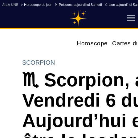
À LA UNE
✨ Horoscope du jour
♓ Poissons aujourd'hui Samedi
♌ Lion aujourd'hui Sa
Horoscope
Cartes d
SCORPION
♏ Scorpion, 
Vendredi 6 du
Aujourd’hui e