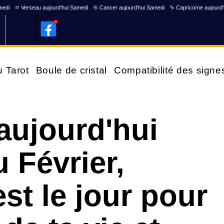
medi
♒ Verseau aujourd'hui Samedi
♋ Cancer aujourd'hui Samedi
♑ Capricorne aujourd
u Tarot
Boule de cristal
Compatibilité des signe
aujourd'hui
 Février,
st le jour pour