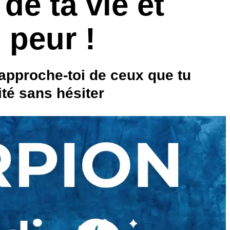
 de ta vie et
 peur !
 rapproche-toi de ceux que tu
ité sans hésiter