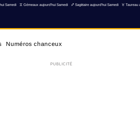
'hui Samedi
♊ Gémeaux aujourd'hui Samedi
♐ Sagittaire aujourd'hui Samedi
♉ Taureau a
s
Numéros chanceux