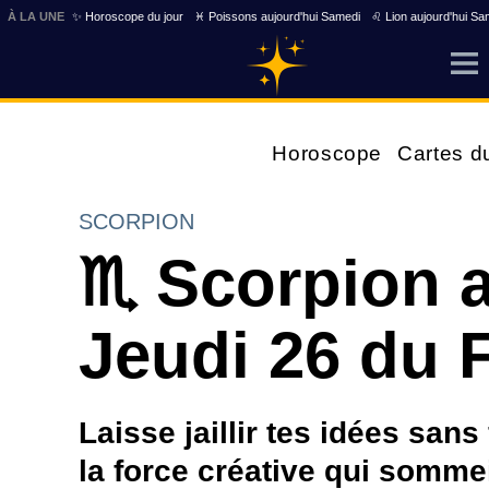
À LA UNE
✨ Horoscope du jour
♓ Poissons aujourd'hui Samedi
♌ Lion aujourd'hui Sa
Horoscope
Cartes d
SCORPION
♏ Scorpion a
Jeudi 26 du F
Laisse jaillir tes idées sans
la force créative qui sommei