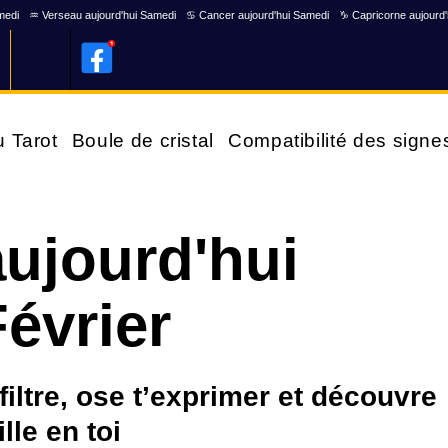
medi
♒ Verseau aujourd'hui Samedi
♋ Cancer aujourd'hui Samedi
♑ Capricorne aujourd
u Tarot
Boule de cristal
Compatibilité des signe
ujourd'hui
évrier
 filtre, ose t’exprimer et découvre
lle en toi