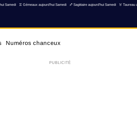
'hui Samedi
♊ Gémeaux aujourd'hui Samedi
♐ Sagittaire aujourd'hui Samedi
♉ Taureau a
s
Numéros chanceux