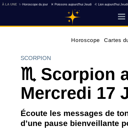
À LA UNE
✨ Horoscope du jour
♓ Poissons aujourd'hui Jeudi
♌ Lion aujourd'hui Jeudi
Horoscope
Cartes d
SCORPION
♏ Scorpion a
Mercredi 17 
Écoute les messages de ton
d’une pause bienveillante p