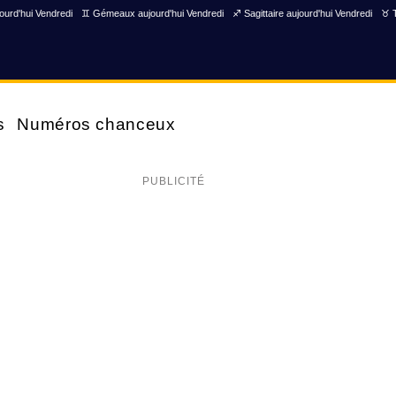
ourd'hui Vendredi
♊ Gémeaux aujourd'hui Vendredi
♐ Sagittaire aujourd'hui Vendredi
♉ T
s
Numéros chanceux