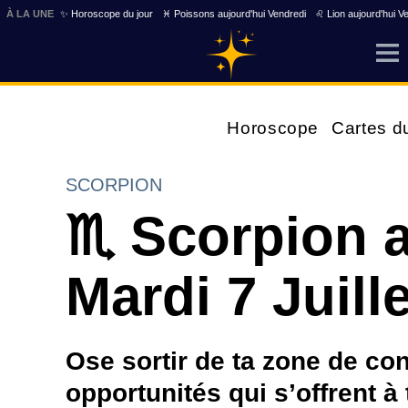
À LA UNE
✨ Horoscope du jour
♓ Poissons aujourd'hui Vendredi
♌ Lion aujourd'hui V
Horoscope
Cartes d
SCORPION
♏ Scorpion a
Mardi 7 Juille
Ose sortir de ta zone de con
opportunités qui s’offrent à 