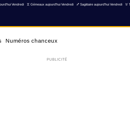
ourd'hui Vendredi
♊ Gémeaux aujourd'hui Vendredi
♐ Sagittaire aujourd'hui Vendredi
♉ T
s
Numéros chanceux