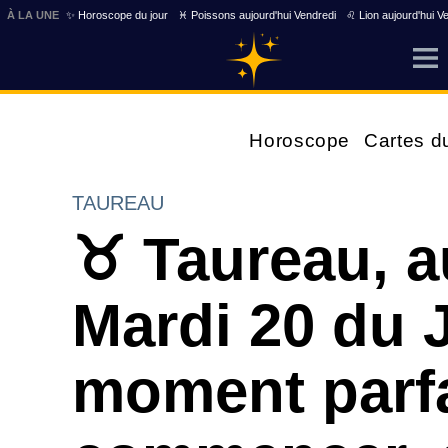
À LA UNE
✨ Horoscope du jour
♓ Poissons aujourd'hui Vendredi
♌ Lion aujourd'hui V
Horoscope
Cartes d
TAUREAU
♉ Taureau, a
Mardi 20 du J
moment parfa