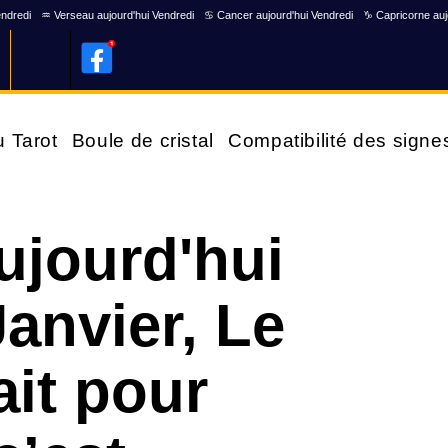
endredi
♒ Verseau aujourd'hui Vendredi
♋ Cancer aujourd'hui Vendredi
♑ Capricorne auj
u Tarot
Boule de cristal
Compatibilité des signe
ujourd'hui
anvier, Le
it pour