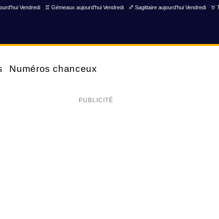
ourd'hui Vendredi
♊ Gémeaux aujourd'hui Vendredi
♐ Sagittaire aujourd'hui Vendredi
♉ T
s
Numéros chanceux