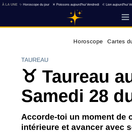
À LA UNE
✨ Horoscope du jour
♓ Poissons aujourd'hui Vendredi
♌ Lion aujourd'hui V
Horoscope
Cartes d
TAUREAU
♉ Taureau au
Samedi 28 du
Accorde-toi un moment de ca
intérieure et avancer avec s