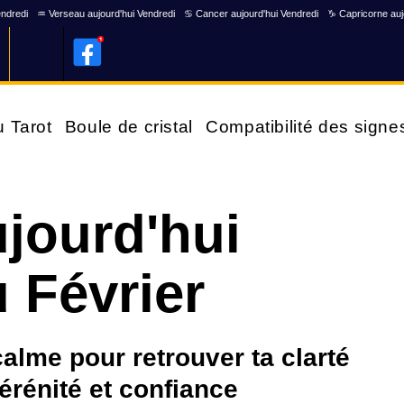
endredi
♒ Verseau aujourd'hui Vendredi
♋ Cancer aujourd'hui Vendredi
♑ Capricorne auj
u Tarot
Boule de cristal
Compatibilité des signe
jourd'hui
 Février
lme pour retrouver ta clarté
érénité et confiance