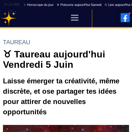
À LA UNE
✨ Horoscope du jour
♓ Poissons aujourd'hui Samedi
♌ Lion aujourd'hui
TAUREAU
♉ Taureau aujourd'hui
Vendredi 5 Juin
Laisse émerger ta créativité, même
discrète, et ose partager tes idées
pour attirer de nouvelles
opportunités