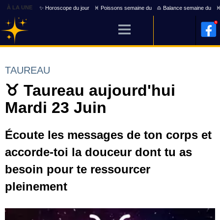
À LA UNE
✨ Horoscope du jour
♓ Poissons semaine du
♎ Balance semaine du
♓
TAUREAU
♉ Taureau aujourd'hui
Mardi 23 Juin
Écoute les messages de ton corps et
accorde-toi la douceur dont tu as
besoin pour te ressourcer
pleinement