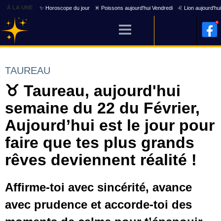
À LA UNE
✨ Horoscope du jour
♓ Poissons aujourd'hui Vendredi
♌ Lion aujourd'hu
TAUREAU
♉ Taureau, aujourd'hui
semaine du 22 du Février,
Aujourd’hui est le jour pour
faire que tes plus grands
rêves deviennent réalité !
Affirme-toi avec sincérité, avance
avec prudence et accorde-toi des