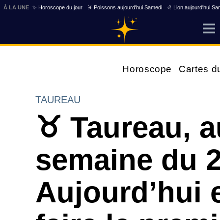
À LA UNE
✨ Horoscope du jour
♓ Poissons aujourd'hui Samedi
♌ Lion aujourd'hui Sa
Horoscope
Cartes d
TAUREAU
♉ Taureau, a
semaine du 2
Aujourd’hui e