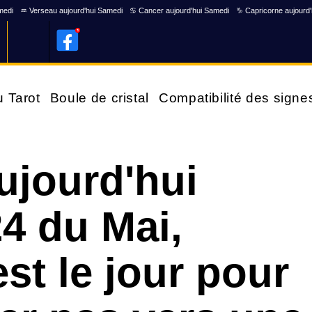
medi
♒ Verseau aujourd'hui Samedi
♋ Cancer aujourd'hui Samedi
♑ Capricorne aujourd
u Tarot
Boule de cristal
Compatibilité des signe
ujourd'hui
4 du Mai,
st le jour pour