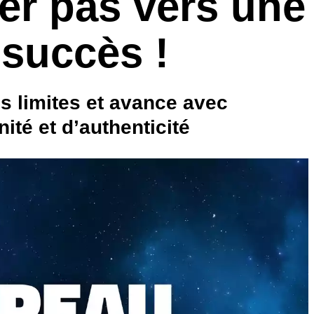
ier pas vers une
 succès !
es limites et avance avec
ité et d’authenticité