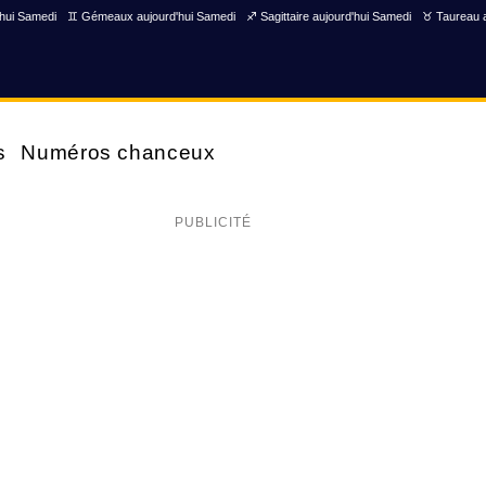
'hui Samedi
♊ Gémeaux aujourd'hui Samedi
♐ Sagittaire aujourd'hui Samedi
♉ Taureau a
s
Numéros chanceux