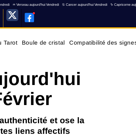
endredi
♒ Verseau aujourd'hui Vendredi
♋ Cancer aujourd'hui Vendredi
♑ Capricorne auj
u Tarot
Boule de cristal
Compatibilité des signe
jourd'hui
évrier
uthenticité et ose la
tes liens affectifs