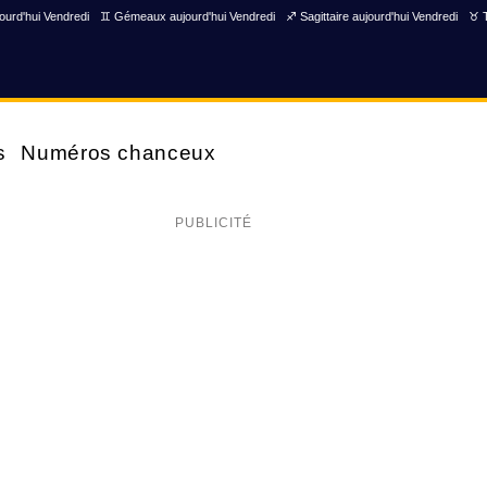
ourd'hui Vendredi
♊ Gémeaux aujourd'hui Vendredi
♐ Sagittaire aujourd'hui Vendredi
♉ T
s
Numéros chanceux