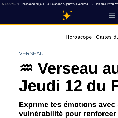
À LA UNE
✨ Horoscope du jour
♓ Poissons aujourd'hui Vendredi
♌ Lion aujourd'hui V
Horoscope
Cartes d
VERSEAU
♒ Verseau au
Jeudi 12 du F
Exprime tes émotions avec a
vulnérabilité pour renforcer 