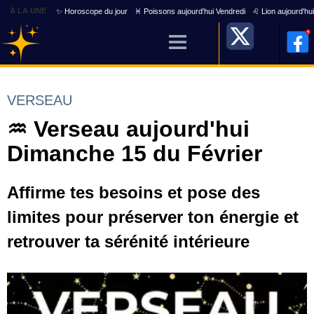
À LA UNE
✨ Horoscope du jour
♓ Poissons aujourd'hui Vendredi
♌ Lion aujourd'hu
VERSEAU
♒ Verseau aujourd'hui
Dimanche 15 du Février
Affirme tes besoins et pose des
limites pour préserver ton énergie et
retrouver ta sérénité intérieure