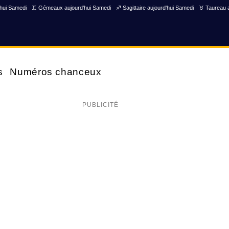
'hui Samedi
♊ Gémeaux aujourd'hui Samedi
♐ Sagittaire aujourd'hui Samedi
♉ Taureau a
s
Numéros chanceux