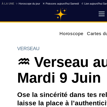
À LA UNE
✨ Horoscope du jour
♓ Poissons aujourd'hui Samedi
♌ Lion aujourd'hui Sa
Horoscope
Cartes d
VERSEAU
♒ Verseau au
Mardi 9 Juin
Ose la sincérité dans tes re
laisse la place à l’authentic