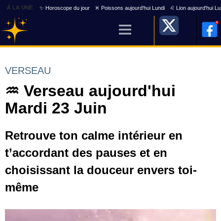
À LA UNE
✨ Horoscope du jour
♓ Poissons aujourd'hui Lundi
♌ Lion aujourd'hui Lu
VERSEAU
♒ Verseau aujourd'hui
Mardi 23 Juin
Retrouve ton calme intérieur en
t’accordant des pauses et en
choisissant la douceur envers toi-
même