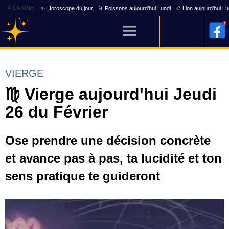
À LA UNE
✨ Horoscope du jour
♓ Poissons aujourd'hui Lundi
♌ Lion aujourd'hui Lu
VIERGE
♍ Vierge aujourd'hui Jeudi
26 du Février
Ose prendre une décision concrète
et avance pas à pas, ta lucidité et ton
sens pratique te guideront