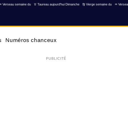
♒ Verseau semaine du
♉ Taureau aujourd'hui Dimanche
♍ Vierge semaine du
♒ Versea
s
Numéros chanceux