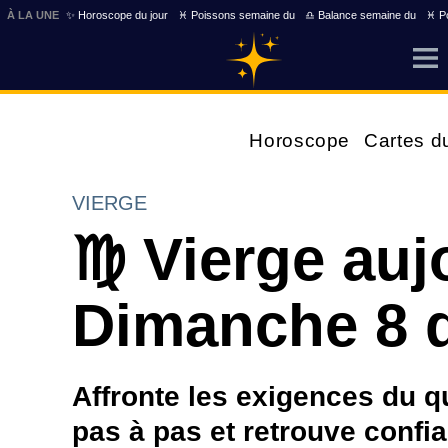
À LA UNE
✨ Horoscope du jour
♓ Poissons semaine du
♎ Balance semaine du
♓ Po
Horoscope
Cartes d
VIERGE
♍ Vierge auj
Dimanche 8 
Affronte les exigences du q
pas à pas et retrouve confia