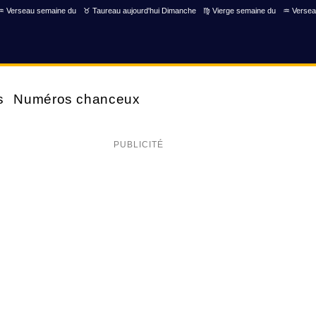
♒ Verseau semaine du
♉ Taureau aujourd'hui Dimanche
♍ Vierge semaine du
♒ Versea
s
Numéros chanceux