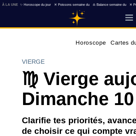
À LA UNE
✨ Horoscope du jour
♓ Poissons semaine du
♎ Balance semaine du
♓ Po
Horoscope
Cartes d
VIERGE
♍ Vierge auj
Dimanche 10
Clarifie tes priorités, avanc
de choisir ce qui compte vr