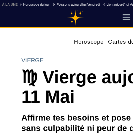
À LA UNE
✨ Horoscope du jour
♓ Poissons aujourd'hui Vendredi
♌ Lion aujourd'hui V
Horoscope
Cartes d
VIERGE
♍ Vierge auj
11 Mai
Affirme tes besoins et pose 
sans culpabilité ni peur de 