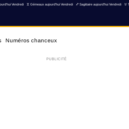
ourd'hui Vendredi
♊ Gémeaux aujourd'hui Vendredi
♐ Sagittaire aujourd'hui Vendredi
♉ T
s
Numéros chanceux