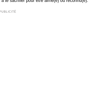
à te sacrifier pour être aimé(e) ou reconnu(e).