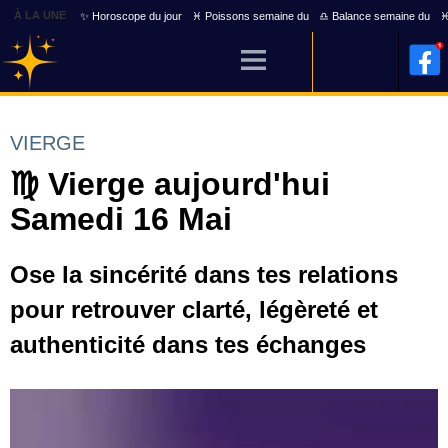
À LA UNE
✨ Horoscope du jour
♓ Poissons semaine du
♎ Balance semaine du
♓
VIERGE
♍ Vierge aujourd'hui
Samedi 16 Mai
Ose la sincérité dans tes relations
pour retrouver clarté, légèreté et
authenticité dans tes échanges