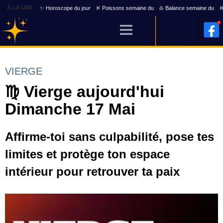
À LA UNE
✨ Horoscope du jour
♓ Poissons semaine du
♎ Balance semaine du
♓
VIERGE
♍ Vierge aujourd'hui
Dimanche 17 Mai
Affirme-toi sans culpabilité, pose tes
limites et protège ton espace
intérieur pour retrouver ta paix