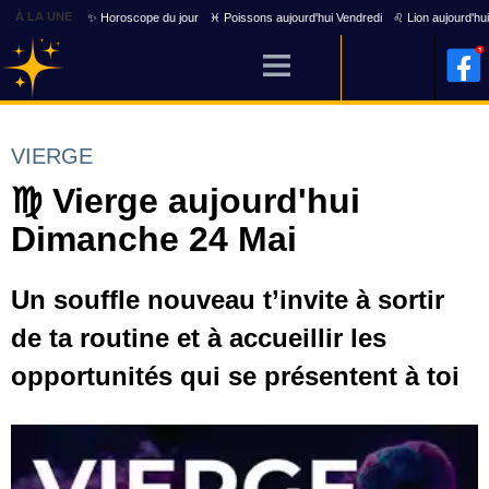
À LA UNE
✨ Horoscope du jour
♓ Poissons aujourd'hui Vendredi
♌ Lion aujourd'hu
VIERGE
♍ Vierge aujourd'hui
Dimanche 24 Mai
Un souffle nouveau t’invite à sortir
de ta routine et à accueillir les
opportunités qui se présentent à toi