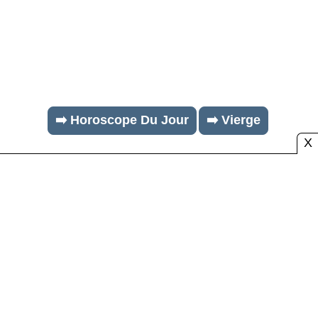
➡️ Horoscope Du Jour
➡️ Vierge
X
Plan du site
Auteurs
Contact et publicité
Confidentialité et cookies
Mention légale
Éthique et transparence
Autres sites