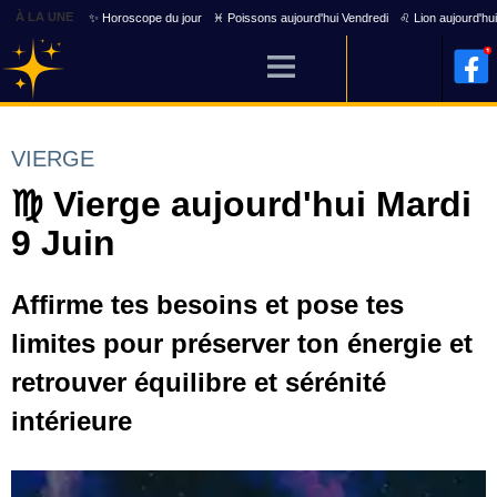
À LA UNE
✨ Horoscope du jour
♓ Poissons aujourd'hui Vendredi
♌ Lion aujourd'hu
VIERGE
♍ Vierge aujourd'hui Mardi
9 Juin
Affirme tes besoins et pose tes
limites pour préserver ton énergie et
retrouver équilibre et sérénité
intérieure