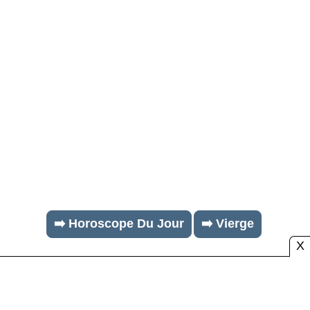
➡️ Horoscope Du Jour
➡️ Vierge
X