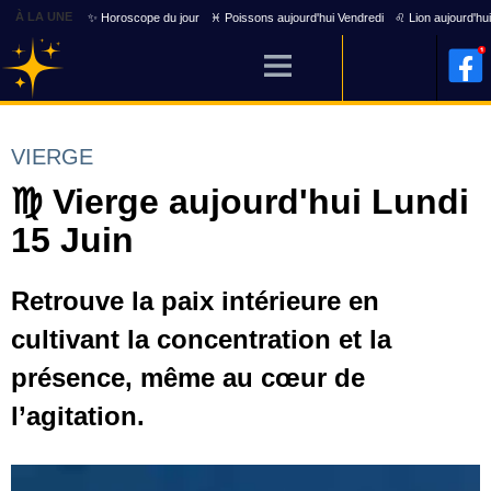
À LA UNE
✨ Horoscope du jour
♓ Poissons aujourd'hui Vendredi
♌ Lion aujourd'hu
VIERGE
♍ Vierge aujourd'hui Lundi
15 Juin
Retrouve la paix intérieure en
cultivant la concentration et la
présence, même au cœur de
l’agitation.