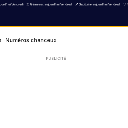
ourd'hui Vendredi
♊ Gémeaux aujourd'hui Vendredi
♐ Sagittaire aujourd'hui Vendredi
♉ T
s
Numéros chanceux