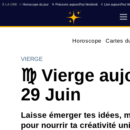
À LA UNE
✨ Horoscope du jour
♓ Poissons aujourd'hui Vendredi
♌ Lion aujourd'hui V
Horoscope
Cartes d
VIERGE
♍ Vierge auj
29 Juin
Laisse émerger tes idées, m
pour nourrir ta créativité un