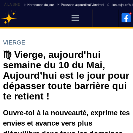
À LA UNE
✨ Horoscope du jour
♓ Poissons aujourd'hui Vendredi
♌ Lion aujourd'hu
VIERGE
♍ Vierge, aujourd'hui
semaine du 10 du Mai,
Aujourd’hui est le jour pour
dépasser toute barrière qui
te retient !
Ouvre-toi à la nouveauté, exprime tes
envies et avance vers plus