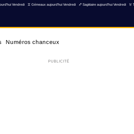
ourd'hui Vendredi
♊ Gémeaux aujourd'hui Vendredi
♐ Sagittaire aujourd'hui Vendredi
♉ T
s
Numéros chanceux