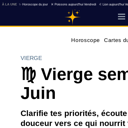
À LA UNE
✨ Horoscope du jour
♓ Poissons aujourd'hui Vendredi
♌ Lion aujourd'hui V
Horoscope
Cartes d
VIERGE
♍ Vierge sem
Juin
Clarifie tes priorités, écou
douceur vers ce qui nourrit