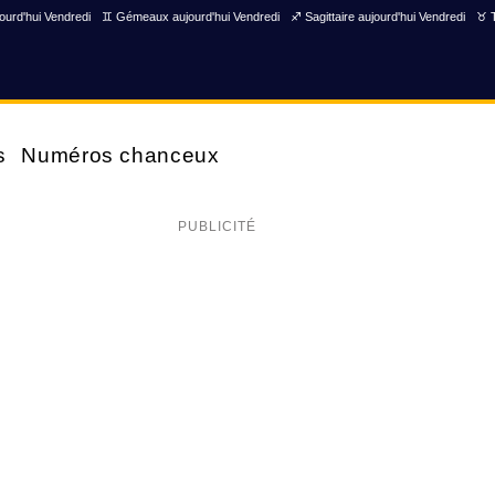
ourd'hui Vendredi
♊ Gémeaux aujourd'hui Vendredi
♐ Sagittaire aujourd'hui Vendredi
♉ T
s
Numéros chanceux