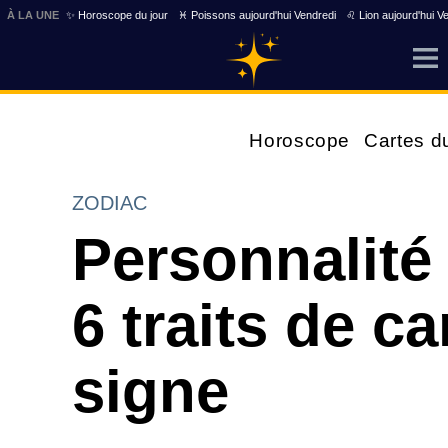
À LA UNE
✨ Horoscope du jour
♓ Poissons aujourd'hui Vendredi
♌ Lion aujourd'hui V
Horoscope
Cartes d
ZODIAC
Personnalité 
6 traits de c
signe