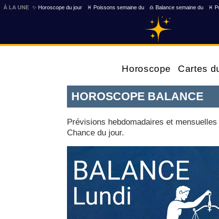
À LA UNE
✨ Horoscope du jour
♓ Poissons semaine du
♎ Balance semaine du
♓ Po
Horoscope
Cartes d
HOROSCOPE BALANCE
Prévisions hebdomadaires et mensuelles d
Chance du jour.