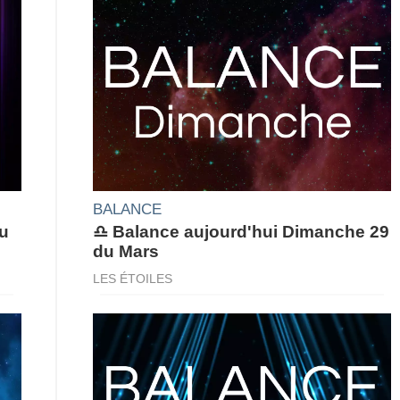
BALANCE
du
♎ Balance aujourd'hui Dimanche 29
du Mars
LES ÉTOILES