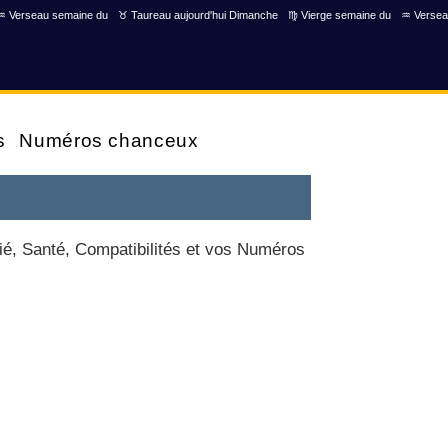
♒ Verseau semaine du
♉ Taureau aujourd'hui Dimanche
♍ Vierge semaine du
♒ Versea
s
Numéros chanceux
ié, Santé, Compatibilités et vos Numéros