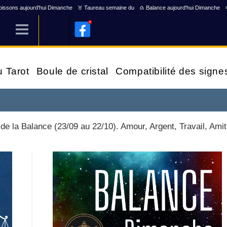
issons aujourd'hui Dimanche
♉ Taureau semaine du
♎ Balance aujourd'hui Dimanche
u Tarot
Boule de cristal
Compatibilité des signe
e la Balance (23/09 au 22/10). Amour, Argent, Travail, Amit