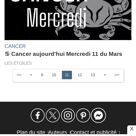
CANCER
♋ Cancer aujourd'hui Mercredi 11 du Mars
LES ÉTOILES
<<
<
9
10
11
12
13
>
>>
X
Plan du site
Auteurs
Contact et publicité