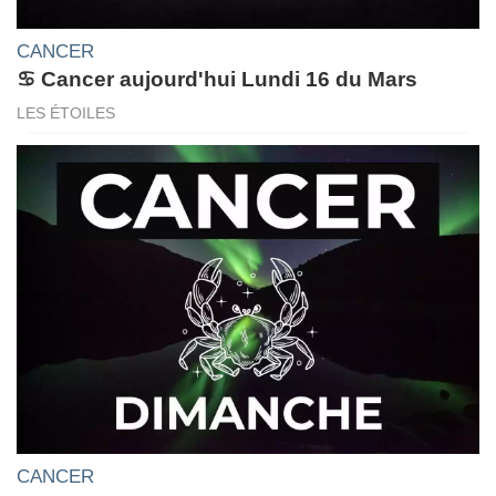
CANCER
♋ Cancer aujourd'hui Lundi 16 du Mars
LES ÉTOILES
CANCER