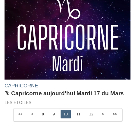
CAPRICORNE
♑ Capricorne aujourd'hui Mardi 17 du Mars
LES ÉTOILES
<<
<
8
9
10
11
12
>
>>