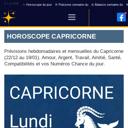
À LA UNE
✨ Horoscope du jour
♓ Poissons semaine du
♎ Balance semaine du
♓
HOROSCOPE CAPRICORNE
Prévisions hebdomadaires et mensuelles du Capricorne
(22/12 au 19/01). Amour, Argent, Travail, Amitié, Santé,
Compatibilités et vos Numéros Chance du jour.