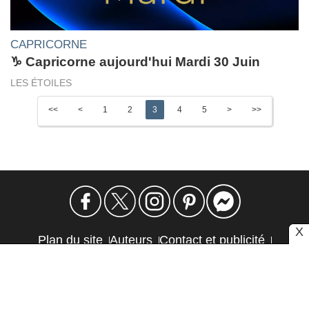
CAPRICORNE
♑ Capricorne aujourd'hui Mardi 30 Juin
LES ÉTOILES
<<
<
1
2
3
4
5
>
>>
X
Plan du site
Auteurs
Contact et publicité
Confidentialité et cookies
Mention légale
Éthique et transparence
Autres sites