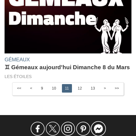
GÉMEAUX
♊ Gémeaux aujourd'hui Dimanche 8 du Mars
LES ÉTOILES
<<
<
9
10
11
12
13
>
>>