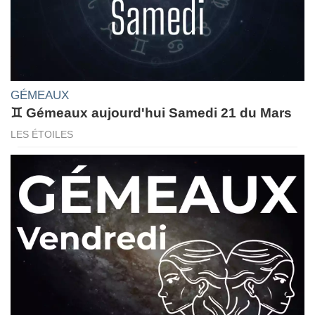
GÉMEAUX
♊ Gémeaux aujourd'hui Samedi 21 du Mars
LES ÉTOILES