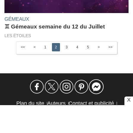
GÉMEAUX
♊ Gémeaux semaine du 12 du Juillet
LES ÉTOILES
<<
<
1
2
3
4
5
>
>>
X
Plan du site
Auteurs
Contact et publicité
Confidentialité et cookies
Mention légale
Éthique et transparence
Autres sites