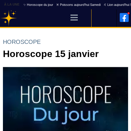
À LA UNE
✨ Horoscope du jour
♓ Poissons aujourd'hui Samedi
♌ Lion aujourd'hui
HOROSCOPE
Horoscope 15 janvier