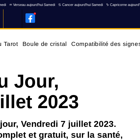
medi
♒ Verseau aujourd'hui Samedi
♋ Cancer aujourd'hui Samedi
♑ Capricorne aujourd
u Tarot
Boule de cristal
Compatibilité des signe
u Jour,
illet 2023
ur, Vendredi 7 juillet 2023.
plet et gratuit, sur la santé,