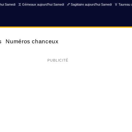
'hui Samedi
♊ Gémeaux aujourd'hui Samedi
♐ Sagittaire aujourd'hui Samedi
♉ Taureau a
s
Numéros chanceux