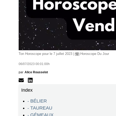
Ton Horoscope pour le 7 juillet 2023 |
Horoscope Du Jour
06/07/2023 00:01:00h
par
Alice Rousselot
Index
- BÉLIER
- TAUREAU
- GÉMEAUX