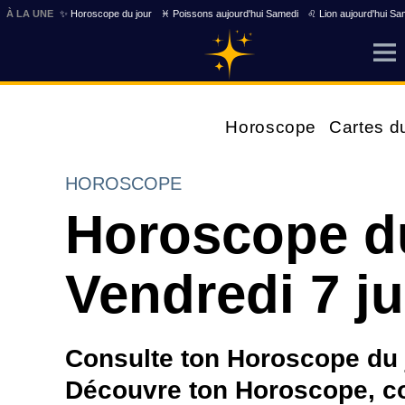
À LA UNE
✨ Horoscope du jour
♓ Poissons aujourd'hui Samedi
♌ Lion aujourd'hui Sa
Horoscope
Cartes d
HOROSCOPE
Horoscope d
Vendredi 7 ju
Consulte ton Horoscope du jo
Découvre ton Horoscope, com