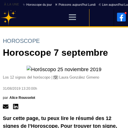
À LA UNE
✨ Horoscope du jour
♓ Poissons aujourd'hui Lundi
♌ Lion aujourd'hui Lu
HOROSCOPE
Horoscope 7 septembre
Los 12 signos del horóscopo |
Laura González Gimeno
31/08/2019 13:20:00h
par
Alice Rousselot
Sur cette page, tu peux lire le résumé des 12
signes de l’Horoscope. Pour trouver ton signe,