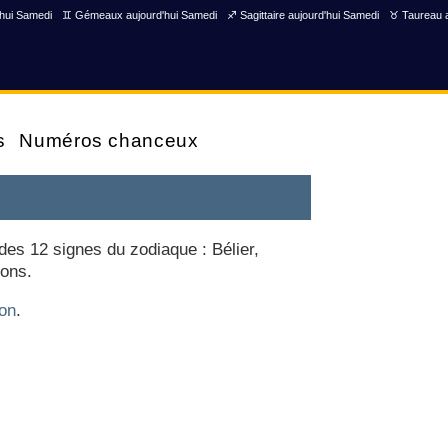
'hui Samedi
♊ Gémeaux aujourd'hui Samedi
♐ Sagittaire aujourd'hui Samedi
♉ Taureau a
s
Numéros chanceux
des 12 signes du zodiaque : Bélier,
sons.
ion
.