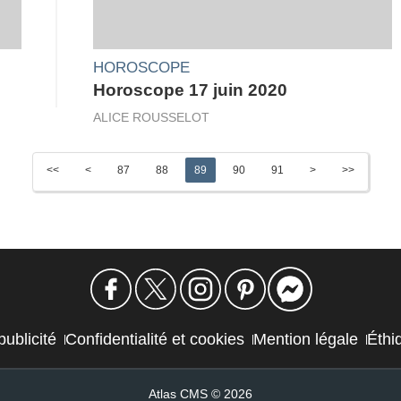
HOROSCOPE
Horoscope 17 juin 2020
ALICE ROUSSELOT
<<
<
87
88
89
90
91
>
>>
publicité
Confidentialité et cookies
Mention légale
Éthi
Atlas CMS © 2026