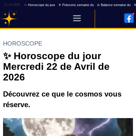
À LA UNE
✨ Horoscope du jour
♓ Poissons semaine du
♎ Balance semaine du
♓
HOROSCOPE
✨ Horoscope du jour
Mercredi 22 de Avril de
2026
Découvrez ce que le cosmos vous
réserve.