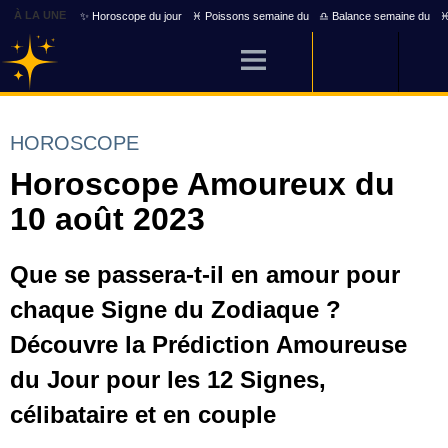
À LA UNE
✨ Horoscope du jour
♓ Poissons semaine du
♎ Balance semaine du
♓
HOROSCOPE
Horoscope Amoureux du
10 août 2023
Que se passera-t-il en amour pour
chaque Signe du Zodiaque ?
Découvre la Prédiction Amoureuse
du Jour pour les 12 Signes,
célibataire et en couple