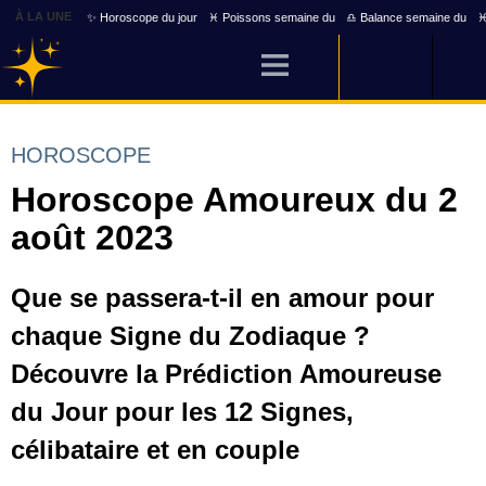
À LA UNE
✨ Horoscope du jour
♓ Poissons semaine du
♎ Balance semaine du
♓
HOROSCOPE
Horoscope Amoureux du 2
août 2023
Que se passera-t-il en amour pour
chaque Signe du Zodiaque ?
Découvre la Prédiction Amoureuse
du Jour pour les 12 Signes,
célibataire et en couple