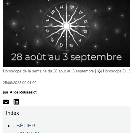
Horoscope de la semaine du 28 aout au 3 septembre |
Horoscope Du Jo
25/08/2023 00:01:00h
par
Alice Rousselot
Index
- BÉLIER