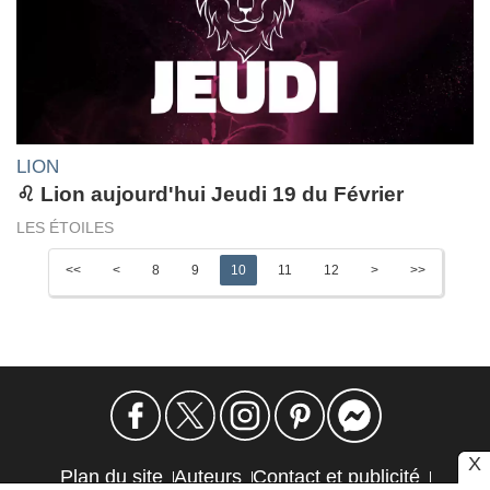
LION
♌ Lion aujourd'hui Jeudi 19 du Février
LES ÉTOILES
<<
<
8
9
10
11
12
>
>>
X
Plan du site
Auteurs
Contact et publicité