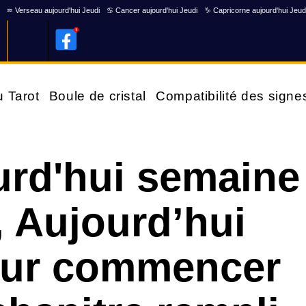
♒ Verseau aujourd'hui Jeudi
♋ Cancer aujourd'hui Jeudi
♑ Capricorne aujourd'hui Jeud
u Tarot
Boule de cristal
Compatibilité des signe
urd'hui semaine
, Aujourd’hui
pour commencer