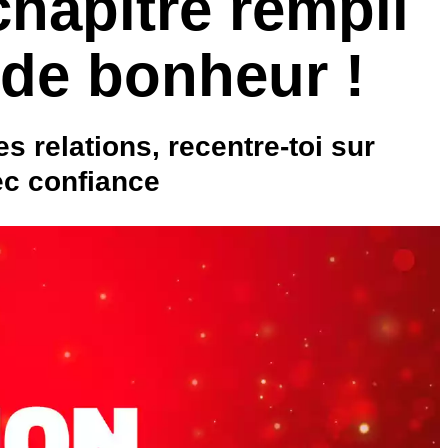
hapitre rempli
 de bonheur !
es relations, recentre-toi sur
ec confiance