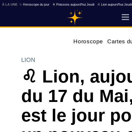
À LA UNE
✨ Horoscope du jour
♓ Poissons aujourd'hui Jeudi
♌ Lion aujourd'hui Jeudi
Horoscope
Cartes d
LION
♌ Lion, aujo
du 17 du Mai
est le jour 