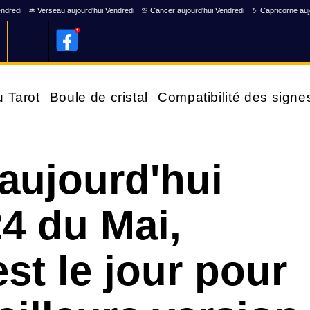
endredi
♒ Verseau aujourd'hui Vendredi
♋ Cancer aujourd'hui Vendredi
♑ Capricorne auj
u Tarot
Boule de cristal
Compatibilité des signe
aujourd'hui
4 du Mai,
st le jour pour