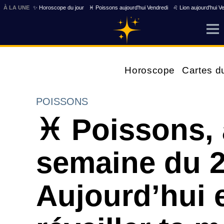
À LA UNE
✨ Horoscope du jour
♓ Poissons aujourd'hui Vendredi
♌ Lion aujourd'hui V
Horoscope
Cartes d
POISSONS
♓ Poissons, 
semaine du 2
Aujourd’hui e