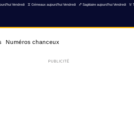
ourd'hui Vendredi
♊ Gémeaux aujourd'hui Vendredi
♐ Sagittaire aujourd'hui Vendredi
♉ T
s
Numéros chanceux