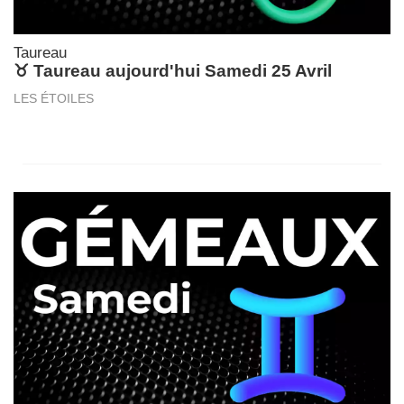
Taureau
♉ Taureau aujourd'hui Samedi 25 Avril
LES ÉTOILES