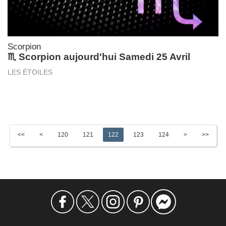
Scorpion
♏ Scorpion aujourd'hui Samedi 25 Avril
LES ÉTOILES
<<
<
120
121
122
123
124
>
>>